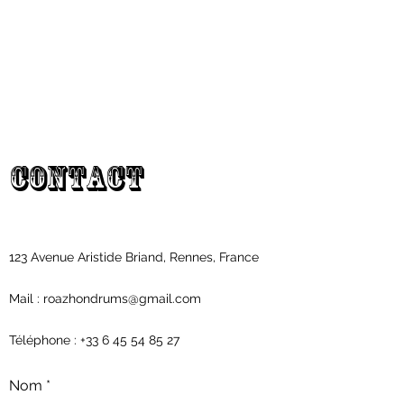
C
o
n
t
a
c
t
123 Avenue Aristide Briand, Rennes, France
Mail :
roazhondrums@gmail.com
Téléphone :
+33 6 45 54 85 27
Nom