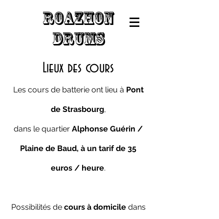
r
o
a
z
h
o
n
D
r
u
m
s
Lieux des cours
Les cours de batterie ont lieu à
Pont
de Strasbourg
,
dans le
quartier
Alphonse Guérin /
Plaine de Baud, à un tarif de 35
euros / heure
.
Possibilités de
cours à domicile
dans